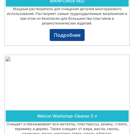
MANPOWER RED
Мощный растворитель для очищения деталей многоразового
использования. Растворяет самые трудноудаляемые загрязнения и
при этом он безопасен для большинства пластиков и
резинотехнических изделий.
Подробнее
Weicon Workshop-Cleaner 5 л
Очищает и обезжиривает все металлы, пластмассы, резину, стекло,
керамику и дерево. Также очищает от жира, масла, смолы,
ржавчины, воска, никотина, грязи, смолы и битума.